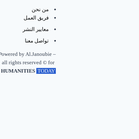
من نحن
فريق العمل
معايير النشر
تواصل معنا
Powered by Al.Janoubie –
Mina
all rights reserved © for
Monier
HUMANITIES
‎ TODAY ‎
+ مقالات
An Egyptian
British scholar
of the New
Testament and
Early
Christianity.
He earned his