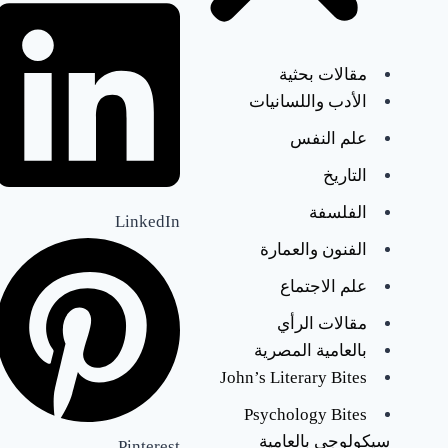
ج
م
مقالات بحثية
الأدب واللسانيات
ا
علم النفس
ل
التاريخ
ع
الفلسفة
LinkedIn
ب
الفنون والعمارة
د
علم الاجتماع
ا
مقالات الرأي
ل
بالعامية المصرية
John’s Literary Bites
ن
Psychology Bites
ا
سيكولوجي بالعامية
Pinterest