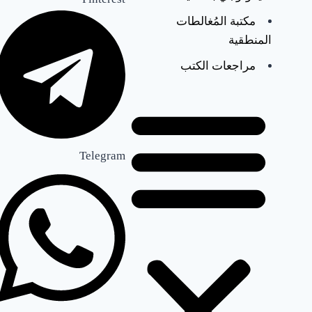
ص
مكتبة المُغالطات
ر
المنطقية
و
مراجعات الكتب
ا
ل
إ
Telegram
ع
ل
ا
م
ا
ل