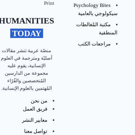
ا
Print
Psychology Bites
سيكولوجي بالعامية
ل
HUMANITIES
مكتبة المُغالطات
آ
‎ TODAY ‎
المنطقية
ن
مراجعات الكتب
؟
منصّة عربية تنشر مقالات
أصليّة ومترجمة في العلوم
الإنسانية، يقوم عليه
Mina
مجموعة من الدارسين
Monier
المُتخصصين والقُرّاء
المُهتمين بالعلوم الإنسانية.
4
فبراير
من نحن
2023
4
فريق العمل
فبراير
معايير النشر
2023
تواصل معنا