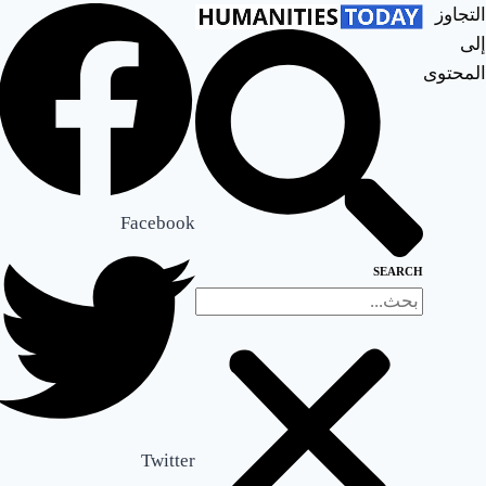
التجاوز
إلى
المحتوى
رأي
م
ي
ن
Facebook
ا
SEARCH
م
ن
ي
ر
Twitter
–