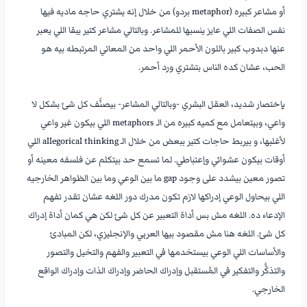
أو مشاعر كبيره (metaphor بردو) من خلال إنه يشتري حاجه ماديه فيها
نفس الصفات اللي عايز ينسبها للمشاعر. وبالتالي مشاعر كتير يبقا اللي يعبر
عنها دبدوب كبير باللون الأحمر اللي واحد من المعاني المرتبطه بيه هو
الحب، عشان كده الناس بتشتري ورد أحمر.
———————-
بإختصار شديد، العقل البشري -وبالتالي المشاعر- بيصنَّف كل شئ بشكل لا
واعي، وبيتعامل مع كميه كبيره من الـ metaphors اللي بيكون غير واعي
لأغلبها، و بيربط حاجات كتير ببعض من خلال الـ allegorical thinking اللي
أوقات بيكون عشوائي وإعتباطي. لما تسمع حد بيتكلم عن فلسفه معينه أو
تصور معين بيشدد على وجود gap ما بين الوعي وما بين الظواهر الخارجيه
اللي بيحاول الوعي إدراكها لازم تكون مدرك دور اللغه عشان تقدر تفهم
الإدعاء ده. اللغه مش بس أداة التعبير عن كل شئ لكن هي كمان أداة إدراك
كل شئ. اللغه هنا مش مقصود بيها العربي والإنجليزي، لكن المبادئ
والأساسات اللي الوعي بيستخدمها في التعبير والفهم والتخيل والتصور
والتذكُّر والتفكير في المُستقبل وإدراك الحاضر وإدراك الذات وإدراك الواقع
الخارجي.