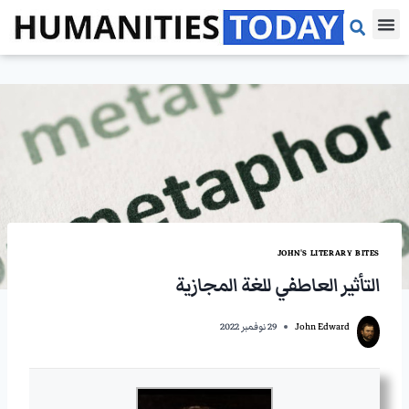
مقالات الرأي
مقالات بحثية
مراجعات الكتب
JOHN'S LITERARY BITES
التأثير العاطفي للغة المجازية
John Edward
29 نوفمبر 2022