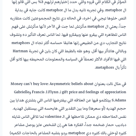
المؤثر في الكلام اللي قروه واللي حدد إختيارهم لرأيهم 3% بس اللي قالو إنها
ال metaphor. وفي تجربه تانيه بدل ما ال metaphor كانت جايه في بداية
النص خلوها تيجي في اخره، في الحاله دي نتايج المجموعتين كانت متقاربه
جداً، يعني ال metaphor مأثرتش لما جت في الآخر لأنها مأثرتش على فهم
الناس للظاهره اللي بيقرو عنها وبيفكرو فيها. لما الناس تعرف التأثير ده وتشوف
نتايج التجارب دي من الطبيعي إنها هاتبقا حساسه أكتر تجاه ال metaphors
وبالتالي هاتتأثر بيها أقل. وهو ظه بالظبط اللي كان باين في تجربة Hartman
اللي فيها الأفراد الأكثر تعمقاً في السياسه والمعلومات المحيطه بيها كانو أقل
تأثراً بال metaphors.
———————-
في مثال تالت بعنوان Money can’t buy love: Asymmetric beliefs about
gift price and feelings of appreciation لـ Francis J.Flynn وGabrielle
S.Adams بيتكلمو فيها عن العلاقه اللي بيفترضها الناس اللي بتشتري هدايا بين
حجم الهديه (أو سعرها) وما بين التقدير اللي هايحسه اللي بيستقبل الهديه.
نفس الملاحظه دي ممكن تلاحظها في الـ valentine لما تلاقي الناس شايله
دباديب حمار ضخمه جداً، الفكره هنا هي إن الشخص عايز يوصل مشاعر
كتيره (وخلي بالك كتيره دي metaphor بردو بتشبه المشاعر بالحاجات الكميه)