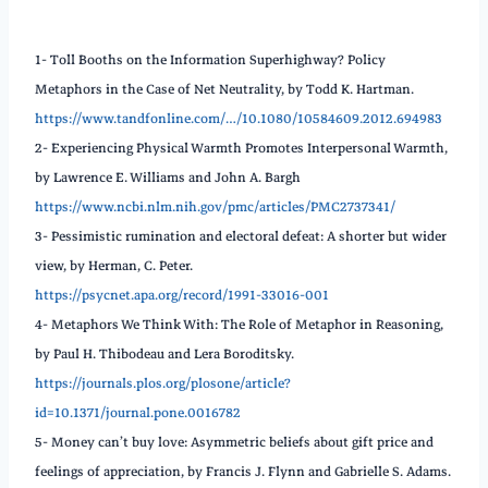
———————-
———————-
1- Toll Booths on the Information Superhighway? Policy
Metaphors in the Case of Net Neutrality, by Todd K. Hartman.
https://www.tandfonline.com/…/10.1080/10584609.2012.694983
2- Experiencing Physical Warmth Promotes Interpersonal Warmth,
by Lawrence E. Williams and John A. Bargh
https://www.ncbi.nlm.nih.gov/pmc/articles/PMC2737341/
3- Pessimistic rumination and electoral defeat: A shorter but wider
view, by Herman, C. Peter.
https://psycnet.apa.org/record/1991-33016-001
4- Metaphors We Think With: The Role of Metaphor in Reasoning,
by Paul H. Thibodeau and Lera Boroditsky.
https://journals.plos.org/plosone/article?
id=10.1371/journal.pone.0016782
5- Money can’t buy love: Asymmetric beliefs about gift price and
feelings of appreciation, by Francis J. Flynn and Gabrielle S. Adams.