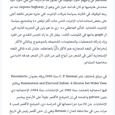
محدش هايحبها لو كان قدامه خيار تاني وهو ال express highway. لما تم
ربط الوقوف في الكارته بسياسة شركات الإنترنت اللي عايزه تفرض تكلفه أعلى
على بعض إستخدامات الإنترنت الناس مالت أكتر لرفض ده وتشجيع سياسة
الإنترنت المُحايد. التأثير العاطفي ده -زي ما هو باين في التجربه التانيه اللي
ال graph بتاعها في الكومنت التالت- بيقل كل ما زاد الحِس النقدي عن الفرد
وزاد إدراكه للمعطيات والمعلومات المُحيطه بالموضوع. وبالتالي الأكثر
إنخراطاً في اللغه المجازيه هم الأكثر تأثُّراً بالعاطفه، عشان كده تلاقي اللغه
الإستعاريه أعلى في الشعر من أنواع كتير من النثر، لأن الشعر هدفه الاساسي
مخاطبة المشاعر.
———————-
في سياق مُختلف نشر C. P. Herman سنة 1990 ورقه بعنوان Pessimistic
Rumination and Electoral Defeat: A Shorter but Wider View بيتكلم
فيها إحصائيه إتعملت سنة 1982 عن الإنتخابات سنة 1904، الإحصائيه دي
بتبين pattern واضحه في إن المرشح الأقصر طولاً على الأرجح بيخسر
الإنتخابات. من 22 مره تم إحصائها في الدراسه دي، المرشح الأقصر كسب 4
مرات بس. في ملاحظه كمان لـ Herman وهي إن حتى أقصر رئيس في تاريخ