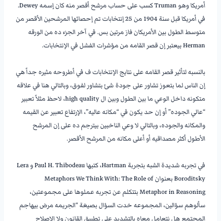
أمريكا وهو Truman كسب على حساب مرشح أقصر منه كان إسمه Dewey.
في أمريكا قبل سنة 1904 من 25 إنتخابات تم إحصائها المرشحين الأقصر من
متوسط الطول بين الأمريكان فاز مرتين بس. في آخر الجزء ده من الورقه
Herman بيعتبر إن قصر القامه من مؤشرات الفشل في الإنتخابات.
———————-
بالنسبه لتأثير قصر القامه على نتايج الإنتخابات ف في أطروحه مثيره جداً هي
إن الناس لما بتعوز تشاور على جودة شئ بتشاور لفوق، وبالتالي هنا في علاقه
متكونه داخل الوعي ما بين الطول وبين ال high quality، لاحظ مثلاً تعبير
“عالي الجوده” أو إن حد يكون في “مكانه عاليه”، الإرتفاع تعبير عن القيمه
والمكانه والجوده، وبالتالي لا وعي الناخبين بيترجم ده على إن المرشح
الأطول أكثر مصداقيه أو أعلى مكانه من المرشح الأقصر.
———————-
في تجربه شديدة الشبه بتجربة Hartman، كتبها Paul H. Thibodeau و Lera
Boroditsky بعنوان Metaphors We Think With: The Role of
Metaphor in Reasoning بتتكلم عن تجربه عملوها على مجموعتين،
سألوهم سؤالين، المجموعه خدت السؤال بصيغة “الجريمه مرض بيهاجم
المجتمع هل نتعامل معاه بالتشديد على تطبيق القانون ولا الإصلاح