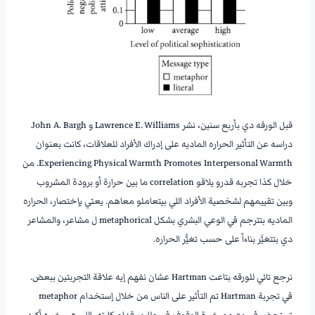
———————-
قبل الورقه دي بأربع سنين، نشر Lawrence E. Williams و John A. Bargh
دراسه عن التأثير الحراره الماديه على إدراك الأفراد للعلاقات، كانت بعنوان
Experiencing Physical Warmth Promotes Interpersonal Warmth. من
خلال كذا تجربه قدرو يلاقو correlation ما بين حرارة أو برودة المشروب
وبين تقييمهم لشخصية الأفراد اللي بيتعاملو معاهم. يعني بإختصار، الحراره
الماديه بتترجم في الوعي البشري بشكل metaphorical ل مشاعر، والمشاعر
دي بتتغيَّر بناءاً على حسب تغيُّر الحراره.
———————-
نرجع تاني للورقه بتاعت Hartman عشان نفهم إيه علاقة التجربتين ببعض.
في تجربة Hartman تم التأثير على الناس من خلال إستخدام metaphor
تستحضر في وعيهم خبرة الوقوف في طابور قدام كارته، اللي هي خبره أكيد