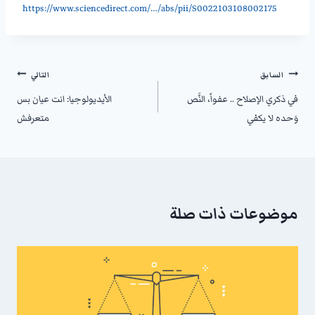
https://www.sciencedirect.com/…/abs/pii/S0022103108002175
السابق
التالي
في ذكري الإصلاح .. عفواً، النَّص
الأيديولوجيا: انت عيان بس
وَحده لا يكفي
متعرفش
موضوعات ذات صلة