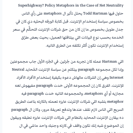
Superhighway? Policy Metaphors in the Case of Net Neutrality
حاول فيها Todd Hartman يحلل تأثير ال metaphors على رأي الناس
بخصوص سياسة إستخدام الإنترنت. قبل كتابة الورقه البحثيه دي كان في
جدل طويل بخصوص ما إن كان من حق شركات الإنترنت التحكُّم في سعر
الخدمه بحسب نوع البيانات اللي بيتناقلها العميل، بحيث بعض طرُق
إستخدام الإنترنت تكون أكثر تكلفه من الطرق التانيه.
———————-
اللي Hartman عمله كان تجربه من جُزئين. في الجُزء الأول جاب مجموعتين
وإدا لكل مجموعه paragraph بيتكلم عن سياسة الإنترنت المُحايد Neutral
Internet وهي إن الشركات مالهاش دعوه بكيفية إستخدام الأفراد الأفراد
للإنترنت. الفرق كان إن المجموعه الأولى خدت paragraph مفيهوش لغه
مجازيه أو أي metaphors، والمجموعه التانيه خدت paragraph فيه
metaphor بتشبه اللي شركات الإنترنت عايزه تعمله بالكارته بتاعت الطريق
السريع اللي الناس لازم تقف عندها وتدفع تعريفة مرور، وكان ال paragraph
ده بيقارن الإنترنت المحايد بالنظام اللي شركات الإنترنت عايزه تطبقه وبيقول
إن الموضوع شبه إنك تكون واقف في كارته وجنبك واحد ماشي في ال