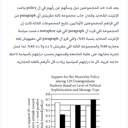
بعد كده خد المجموعتين دول وسألهم عن رأيهم في ال policy بتاعت
الإنترنت المُحايد وكمان جاب مجموعه تالته مقريتش أي paragraph من
اللي قراهم المجموعتين الأولانيين. نتايج المجموعات التلاته كانت إن
المجموعه اللي قرت ال paragraph اللي فيه metaphor دعمت سياسة
الإنترنت المحايد بنسبة 61%، واللي قرو ال paragraph اللي مفيهوش لغه
مجازيه 48% والمجموعه التالته اللي مقريتش لا ده ولا ده 43%. لما عمل
تجربه مشابهه على طلبة الجامعه وقسمهم بحسب درايتهم بالسياسه لاحظ
حاجه غريبه. كل ما درايتهم السياسيه زيادت قل تأثرهم باللغه المجازيه.
———————-