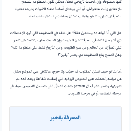
كلها مستوفاه وإن الحدث تاريخي فعلاً، ممكن تكون المنظومه بتسمح
بالإختلاق وإنت متعرفش، أو اللي بيختلق أساساً معاه الأدوات بدرجه تخليك
متعرفش تميّز إمتا هو بيتلاعب عشان يستخدم المنظومه لصالحه.
هل اللي أنا قولته ده يستحيل عقلاً؟ هل الثقه في المنظومه اللي فيها الإحتمالات
دي أكبر من الثقه في معرفتنا عن الطبيعه وإن السمك مش بيتكلم؟ هل تقدر
تبني تصوُّرَك عن العالم وعن سير الطّبيعه وعن التّاريخ فقط على منظومة ثقه؟
وهل المنتج بتاع المنظومه دي يعتبر “يقين”؟
أما بقا لو جيت للنقل المكتوب ف حدِّث ولا حرج، هاتلاقي على الموقع مقال
عن دراسه إتعملت على النصوص البوذيه اللي إتنقلت شفاهة وبعد كده تم
تدوينها، وتقدر تشوف ال pattern بتاعت التطوُّر اللي بتحصل للنصوص سواء في
مرحلة الشفاهه أو في مرحلة التدوين.
المعرفة بالخبر