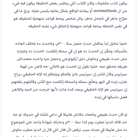
بيكون كذب مكشوف، ولكن الكذب اللي بيتلبّس بعض الحقيقه بيكون فيه شيء
من ال verisimilitude أو بيشابه الواقع بشكل يخليه يلتبس عليك. وزيّ ما في
مؤرِّخ ماهر في مُنتحل ماهر، وكل شخص بيحط قواعد منهجيّه للحقيقه هو
في نفس اللحظه بيحط قواعد منهجيّه لإختلاق شيء يُشبه الحقيقه.
خلينا نتخيّل إننا بنناقش حدث حصل سنة ٣٠٠م، والحدث ده يُخالف العاده
بالنّسبالنا، ولنقُل إن الحدث ده هو إن في سمكه إتكلمت. الحدث ده بإعتباره
مش حدث طبيعي ومالوش دليل آركيولوجي وحصل مره واحده معندناش
طريقه نتحقق منه. خلينا نقول إن الحدث هو كالتالي: جه كاهن من كهنة
سيرابيس وقال للناس إن سيرابيس عايز يكلمكو ويثبتلكو إنه الإله الحقيقي، وراح
ضارب إيده في النهر وطلّع سمكه والسمكه إتكلمت مع النّاس وقالتلهم بلغتهم
إن سيرابيس هو الإله الحَقيقي وبعد كده ماتت لأنها خرجت من الميه والكاهن
فضل ماسكها في إيده.
لو كان حدث طبيعي ومُعتاد مكانش هايبقا في داعي للشَك في حدوثه. لو جه
حد قالك الدنيا مطرت يوم كذا سنة ٣٠٠م وجابلك شهادة واحد على الموضوع
ده مش هايبقا في عندك سبب ترفض لأن فلان اللي قال إن الدنيا مطرت مالوش