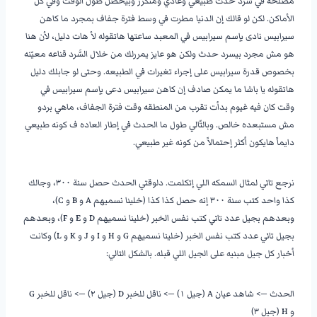
مصلحه في سَرد حدث طبيعي وعادي ومُتكرر وبيحصل طول الوقت وفي كل
الأماكن. لكن لو قالك إن الدنيا مطرت في وسط فترة جفاف بمجرد ما كاهن
سيرابيس نادى بإسم سيرابيس في المعبد ساعتها هاتقوله لأ هات دليل، لأن هنا
هو مش مجرد بيسرد حدث ولكن هو عايز يمررلك من خلال السَّرد قناعه معيّنه
بخصوص قدرة سيرابيس على إجراء تغيرات في الطبيعه. وحتى لو جابلك دليل
هاتقوله يا باشا ما يمكن صادف إن كاهن سيرابيس دعى بإسم سيرابيس في
وقت كان فيه غيوم بدأت تقرب من المنطقه وقت فترة الجفاف، ماهي بردو
مش مستبعده خالص. وبالتّالي طول ما الحدث في إطار العاده ف كونه طبيعي
دايماً هايكون أكثر إحتمالاً من كونه غير طبيعي.
نرجع تاني لمثال السمكه اللي إتكلمت. دلوقتي الحدث حصل سنة ٣٠٠، وجالك
كذا واحد كتب سنة ٣٠٠ إنه حصل كذا كذا (خلينا نسميهم A و B و C)،
وبعدهم بجيل عدد تاني كتب نفس الخبر (خلينا نسميهم D و E و F)، وبعدهم
بجيل تاني عدد كتب نفس الخبر (خلينا نسميهم G و H و I و J و K و L) وكانت
أخبار كل جيل مبنيه على الجيل اللي قبله. بالشكل التالي:
الحدث —> شاهد عيان A (جيل ١) —> ناقل للخبر D (جيل ٢) —> ناقل للخبر G
و H (جيل ٣)