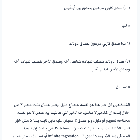
(٦ أ) صدق كارلي مرهون بصدق بيل أو أليس
× دَور
(٦ ب) صدق كارلي مرهون بصدق دونالد
(٧) صدق دونالد يتطلب شهادة شخص آخر وصدق الآخر يتطلب شهادة آخر
وصدق الآخر يتطلب آخر
× تسلسل
المُشكله إن كل خبَر هنا هو نفسه محتاج دليل. يعني عشان تثبت الخبر X من
خلال إثبات إن المُخبر Y صادق، ف الخبَر اللي هاتثبت بيه صدق Y هو نفسه
محتاجه تسويغ أو دليل، ولو صدق Y مفيش عليه دليل ثابت يبقا X مش خبَر
ثابت. المُشكله دي بينبه ليها باحثين زي Pritchard اللي بيقول إن النمط
المعرفي ده بالضّروره هايؤدي إلى infinite regression أو تسلسل، يعني الخبر