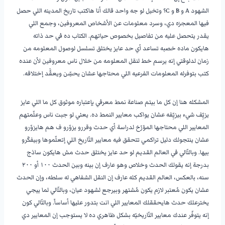
الشهود A و B و C؟ وتخيل لو جه واحد قالك أنا هاكتب تاريخ المدينه اللي حصل
فيها المعجزه دي، وسرد معلومات عن الأشخاص المعروفين، وجمع اللي
يقدر يتحصل عليه من تفاصيل بخصوص حياتهم. الكتاب ده في حد ذاته
هايكون ماده خصبه تساعد أي حد عايز يختلق تسلسل لوصول المعلومه من
زمان لدلوقتي إنه يرسم خط لنقل المعلومه من خلال ناس معروفين لأن عنده
كتب بتوفرله المعلومات الفرعيه اللي محتاجها عشان يحسِّن ويعقَّد إختلاقه.
المشكله هنا إن كل ما بيتم صناعة نمط معرفي بإعتباره موثوق كل ما اللي عايز
يزيِّف شيء بيزيِّفه عشان يواكب معايير النمط ده. يعني لو جبت ناس وعلّمتهم
المعايير اللي محتاجها المؤرّخ لدراسة أي حدث وقررو يزوّرو ف هم هايزوّرو
عشان ينتجولك دليل تراكمي تتحقق فيه معايير التّاريخ اللي إتعلّموها وبيفكّرو
بيها. وبالتّالي في العالم القديم لو حد عايز يختلق حدث مش هايكون ساذج
بدرجة إنه يقولك الحدث وخلاص وهو عارف إن بينه وبين الحدث ١٠٠ أو ٢٠٠
سنه، بالعكس، العالم القديم كله عارف إن النقل الشفاهي له سلطه، وإن الحدث
عشان يكون مُعتبر لازم يكون مُشتهر وبيرجع لشهود عيان، وبالتّالي لما ييجي
يخترعلك حدث هايحققلك المعايير اللي انت بتدور عليها أساساً. وبالتّالي كون
إنه يتوفّر عندك معايير التّاريخيّه بشكل ظاهري ده لا يستوجب إن المعايير دي