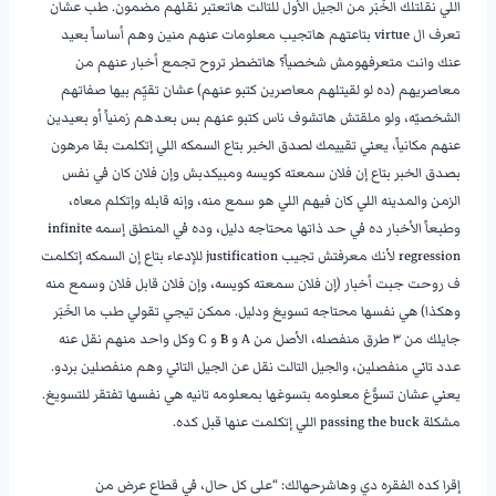
اللي نقلتلك الخَبَر من الجيل الأول للتالت هاتعتبر نقلهم مضمون. طب عشان
تعرف ال virtue بتاعتهم هاتجيب معلومات عنهم منين وهم أساساً بعيد
عنك وانت متعرفهومش شخصياً؟ هاتضطر تروح تجمع أخبار عنهم من
معاصريهم (ده لو لقيتلهم معاصرين كتبو عنهم) عشان تقيِّم بيها صفاتهم
الشخصيّه، ولو ملقتش هاتشوف ناس كتبو عنهم بس بعدهم زمنياً أو بعيدين
عنهم مكانياً، يعني تقييمك لصدق الخبر بتاع السمكه اللي إتكلمت بقا مرهون
بصدق الخبر بتاع إن فلان سمعته كويسه ومبيكدبش وإن فلان كان في نفس
الزمن والمدينه اللي كان فيهم اللي هو سمع منه، وإنه قابله وإتكلم معاه،
وطبعاً الأخبار ده في حد ذاتها محتاجه دليل، وده في المنطق إسمه infinite
regression لأنك معرفتش تجيب justification للإدعاء بتاع إن السمكه إتكلمت
ف روحت جبت أخبار (إن فلان سمعته كويسه، وإن فلان قابل فلان وسمع منه
وهكذا) هي نفسها محتاجه تسويغ ودليل. ممكن تيجي تقولي طب ما الخَبَر
جايلك من ٣ طرق منفصله، الأصل من A و B و C وكل واحد منهم نقل عنه
عدد تاني منفصلين، والجيل التالت نقل عن الجيل التاني وهم منفصلين بردو.
يعني عشان تسوَّغ معلومه بتسوغها بمعلومه تانيه هي نفسها تفتقر للتسويغ.
مشكلة passing the buck اللي إتكلمت عنها قبل كده.
إقرا كده الفقره دي وهاشرحهالك: “على كل حال، في قطاع عرض من