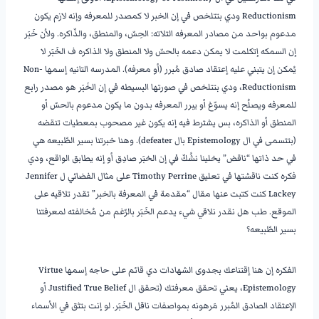
Reductionism ودي بتتلخص في إن الخبر لا كمصدر للمعرفه وإنه لازم يكون
مدعوم بواحد من مصادر المعرفه التلاته: الحِسّ، والمنطق، والذّاكره. ولأن خَبَر
إن السمكه إتكلمت لا يمكن دعمه بالحسّ ولا المنطق ولا الذاكره ف الخَبَر لا
يُمكن إن يتبني عليه إعتقاد صادق مُبرر (أو معرفه). المدرسه التانيه إسمها Non-
Reductionism، ودي بتتلخص في صورتها البسيطه في إن الخَبَر هو مصدر رابع
للمعرفه ويصلُح إنه يسوّغ أو يبرر المعرفه بدون ما يكون مدعوم بالحسّ أو
المنطق أو الذاكره، بس يشترط فيه إنه يكون غير مصحوب بمعطيات تنقضه
(بتتسمى في ال Epistemology بال defeater). وهنا خبرتنا بسير الطّبيعه هي
في حد ذاتها “ناقض” يخلينا نشُكّ في إن الخبَر صادِق أو إنه يطابق الواقع، ودي
فكره كنت ناقشتها في تعليق Timothy Perrine على مثال الفضائي ل Jennifer
Lackey كنت كتبت عنها مقال “مقدمة في المعرفة بالخبر” تقدر تلاقيه على
الموقع. طب هل نقدر نلاقي شيء يدعم الخَبَر بالرّغم من مُخالفته لمعرفتنا
بسير الطّبيعه؟
الفكره إن هنا إقتناعك بجدوى الشهادات دي قائم على حاجه إسمها Virtue
Epistemology، يعني تحقق معرفتك (تحقق ال Justified True Belief أو
الإعتقاد الصادق المُبرر مَرهونه بمواصفات ناقل الخَبَر. لو إنت بتثق في الأسماء