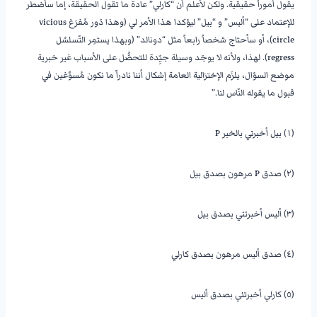
يقول أموراً حقيقية. ولكن لأعلم أن “كارلي” عادة ما تقول الحقيقة، إما سأضطر
للإعتماد على “أليس” و “بيل” ليؤكدا هذا الأمر لي (وهذا دَور مُفرَغ vicious
circle)، أو سأحتاج شخصاً رابعاً مثل “دونالد” (وبهذا يستمِر التّسلسُل
regress). لهذا، ولأنه لا يوجَد وسيلة جيِّدة للتحصُّل على الأسباب غير خبرية
موضع السؤال، يلزَم الإختزالية العامة إشكال أننا نادراً ما نكون مُسوَّغين في
قبول ما يقوله النّاس لنا.”
(١) بيل أخبرني بالخبر P
(٢) صدق P مرهون بصدق بيل
(٣) أليس أخبرتني بصدق بيل
(٤) صدق أليس مرهون بصدق كارلي
(٥) كارلي أخبرتني بصدق أليس