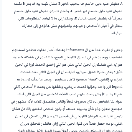
A مفيش عليه دليل حاسم ف بتجيب الخبر B عشان تثبت بيه A، بس B نفسه
مفيش عليه دليل حاسم غير الخبر C، والخبَر C بردو مفيش عليه دليل حاسم
معرفياً ف بتضطر تجيب الدليل D، وهكذا إلى ما لا نهايه. المنظومات اللي
بتنظر في أخبار الأشخاص وحياتهم وقدراتهم مش هاتؤدي إلى معارف
موثوقه.
وحتى لو لقيت خط من ال informants وعندك أخبار تخليك تتطمن لسماتهم
الشخصيه ووجودهم في السياق التاريخي الصح، هنا كمان في مُشكله خطيره.
هو إيه اللي ضمّنك إن الجيل التاني مش هو اللي إختلق الحدث لورا في الجيل
الأول؟ يعني خلينا نتخيّل سيناريو لطيف، إن في الجيل التاني بعد الحدث
المزعوم، إنتشرت “قصة” معجزة كاهن سيرابيس، وبعد ما بدأت ك urban
legend قرر واحد يحوّلها لحدث تاريخي، وتلقّفها من بعده ٣ أشخاص (اللي
هم D و E و F) وكل واحد منهم نسب القصّه لشخص من الجيل اللي قبله،
سواء بقا الشخص ده كان معروف فعلاً والناس هاتصدق كلامه لأنه مشهور في
مجتمع معيّن وذو شأن وسيرته حسنه، أو يكون شخص مُختلق بالكامل عشان
يترمي عليه عبء البرهان التاريخي في قصص كتير من اللي بتتحكي في الجيل
التاني. لو ده حصل فعلاً من كتبة الجيل التاني إزاي هاتقدر تتحقق من إن
الحدث بتاع إن السمكه إتكلمت حصل فعلاً وسط الجيل الأول وشافه فعلا