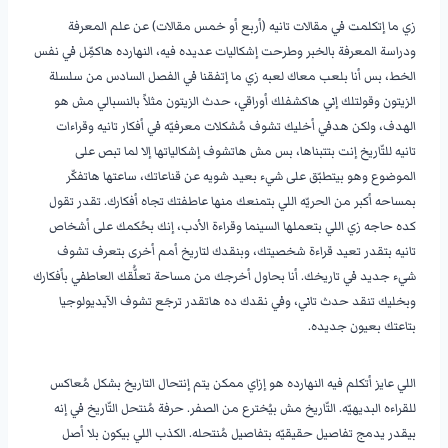
زي ما إتكلمت في مقالات تانيه (أربع أو خمس مقالات) عن علم المعرفة
ودراسة المعرفة بالخبر وطرحت إشكاليات عديده فيه، النهارده هاكمِّل في نفس
الخط، بس أنا بلعب معاك لعبه زي ما إتفقنا في الفصل السادس من سلسلة
الزيتون وقولتلك إني هاكشفلك أوراقي، حدث الزيتون مثلاً بالنسبالي مش هو
الهدف، ولكن هدفي أخليك تشوف مُشكلات معرفيّه في أفكار تانيه وقراءات
تانيه للتّاريخ إنت بتتبناها، بس مش هاتشوف إشكالياتها إلا لما تبص على
الموضوع وهو بيتطبّق على شيء بعيد شويه عن قناعاتك، ساعتها هاتفكّر
بمساحه أكبر من الحريّه اللي بتمنعك منها عاطفتك تجاه أفكارك. تقدر تقول
كده حاجه زي اللي بتعملها السينما وقراءة الأدب، إنك بحُكمك على أشخاص
تانيه بتقدر تعيد قراءة شخصيتك، وبنقدك لتاريخ أمم أخرى بتعرف تشوف
شيء جديد في تاريخك. أنا بحاول أخرجك من مساحة تعلُّقك العاطفي بأفكارك
وبخليك تنقد حدث تاني، وفي نقدك ده هاتقدر ترجَع تشوف الآيديولوجيا
بتاعتك بعيون جديده.
اللي عايز أتكلم فيه النهارده هو إزاي ممكن يتم إنتحال التاريخ بشكل مُعاكس
للقراءه البديهيّه. التّاريخ مش بيُخترع من الصفر. حرفة مُنتحل التّاريخ في إنه
بيقدر يدمج تفاصيل حقيقيّه بتفاصيل مُنتحله. الكذب اللي بيكون بلا أصل