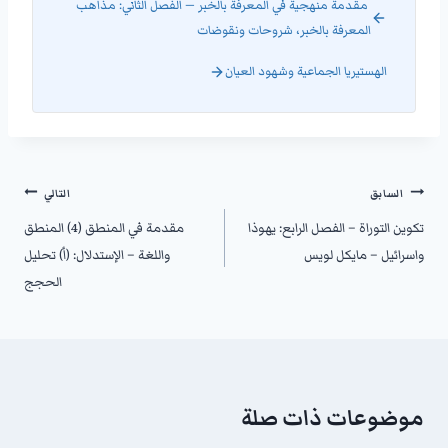
مقدمة منهجية في المعرفة بالخبر — الفصل الثاني: مذاهب
المعرفة بالخبر، شروحات ونقوضات
الهستيريا الجماعية وشهود العيان
السابق
التالي
تكوين التوراة – الفصل الرابع: يهوذا
مقدمة في المنطق (4) المنطق
واسرائيل – مايكل لويس
واللغة – الإستدلال: (أ) تحليل
الحجج
موضوعات ذات صلة