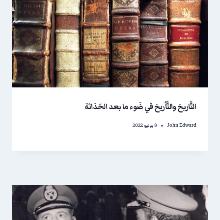
التَّاريخ والتَّأريخ في ضَوء ما بعد الحَدَاثة
John Edward
8 يونيو 2022