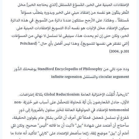
الإعتقادات المبنية على الخبر، المُسوِّغ المُستقل [الذي يحتاجه الخبر] محَل
النَّظر يتكّون هو نفسه من إعتقاد مبني على الخبر وبدوره يتطلَّب مسوِّغاً
مُستقلّاً .. وهكذا. على الأرجح ستتكون عندنا دائرة من التّسويغ. في هذه الدائرة
سيكون الإعتقاد محَل الإثبات هو نفسه آداة التسويغ للإعتقادات المبنية على
الخبر، ولكن حتى إن لم يحدث هذا، سيتبقى لنا تسلسل لا نهائي من المسوِّغات
[التي تفتقر هي نفسها للتسويغ]، وهذا ليس أفضل بأي حال.” (Pritchard
2004, p.331)
وده جزء تاني من Standford Encyclopedia of Philosophy يوضحلك الدَّور
circular argument والتسلسُل infinite regression
“تاريخياً، أُثقِلَت الإختزالية العامة Global Reductionism بثلاثة إعتراضات.
الأوّل، جادل المُعارضون بأن أيّة مُحاولة للتحصُّل على أسباب غير خَبَريّة non-
testomonial للإعتقاد في الموثوقية العامّة للخَبَر ستئول بالضّرورة إلى دَورٍ
مُفرَغ أو تسلسل مُعضل. فمثلاً لكي أعرف أن النّاس بشكلٍ عام يقولون الحقيقة،
سأحتاج أن أعتمد على شهادة “بيل” لأثبت أن ما قالته “أليس” صحيح. ولكن لكي
أعلم أن “بيل” موضِع ثِقة، رُبّما سأضطر للإعتماد على “كارلي” لتأكيد أنه عادة ما