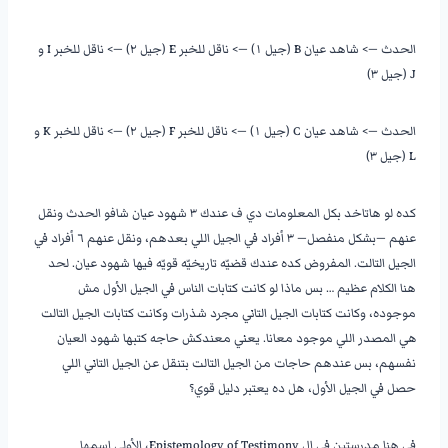
الحدث —> شاهد عيان B (جيل ١) —> ناقل للخبر E (جيل ٢) —> ناقل للخبر I و
J (جيل ٣)
الحدث —> شاهد عيان C (جيل ١) —> ناقل للخبر F (جيل ٢) —> ناقل للخبر K و
L (جيل ٣)
كده لو هاتاخد بكل المعلومات دي ف عندك ٣ شهود عيان شافو الحدث ونقل
عنهم —بشكل منفصل— ٣ أفراد في الجيل اللي بعدهم، ونقل عنهم ٦ أفراد في
الجيل التالت. المفروض كده عندك قضيّه تاريخيّه قويّه فيها شهود عيان. لحد
هنا الكلام عظيم … بس ماذا لو كانت كتابات الناس في الجيل الأول مش
موجوده، وكانت كتابات الجيل التاني مجرد شذرات وكانت كتابات الجيل التالت
هي المصدر اللي موجود معانا. يعني معندكش حاجه كتبها شهود العيان
نفسهم، بس عندهم حاجات من الجيل التالت بتنقل عن الجيل التاني اللي
حصل في الجيل الأول، هل ده يعتبر دليل قوي؟
في هنا مدرستين في ال Epistemology of Testimony، الأولى إسمها