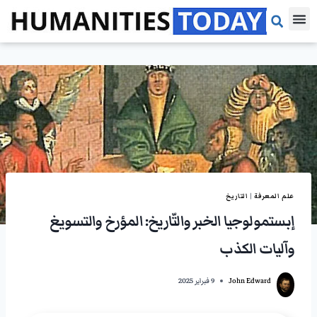
مقالات الرأي
مقالات بحثية
مراجعات الكتب
علم المعرفة
|
التاريخ
إبستمولوجيا الخبر والتّاريخ: المؤرخ والتسويغ
وآليات الكذب
John Edward
9 فبراير 2025