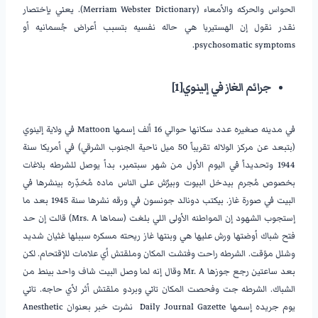
الحواس والحركه والأمعاء (Merriam Webster Dictionary). يعني بإختصار
نقدر نقول إن الهستيريا هي حاله نفسيه بتسبب أعراض جُسمانيه أو
psychosomatic symptoms.
جرائم الغاز في إلينوي
[1]
في مدينه صغيره عدد سكانها حوالي 16 ألف إسمها Mattoon في ولاية إلينوي
(بتبعد عن مركز الولاله تقريباً 50 ميل ناحية الجنوب الشرقي) في أمريكا سنة
1944 وتحديداً في اليوم الأول من شهر سبتمبر، بدأ يوصل للشرطه بلاغات
بخصوص مُجرم بيدخل البيوت وبيرٌش على الناس ماده مُخدِّره بينشرها في
البيت في صورة غاز. بيكتب دونالد جونسون في ورقه نشرها سنة 1945 بعد ما
إستجوب الشهود إن المواطنه الأولى اللي بلغت (سماها Mrs. A) قالت إن حد
فتح شباك أوضتها ورش عليها هي وبنتها غاز ريحته مسكره سببلها غثيان شديد
وشلل مؤقت. الشرطه راحت وفتشت المكان وملقتش أي علامات للإقتحام. لكن
بعد ساعتين رجع جوزها Mr. A وقال إنه لما وصل البيت شاف واحد بينط من
الشباك. الشرطه جت وفحصت المكان تاني وبردو ملقتش أثر لأي حاجه. تاني
يوم جريده إسمها Daily Journal Gazette نشرت خبر بعنوان Anesthetic