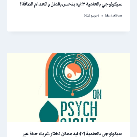
سيكولوجي بالعامية ٣: ليه بنحس بالملل وانعدام الطاقة؟
Mark Alfons
4 يونيو 2022
سيكولوجي بالعامية (٢): ليه ممكن نختار شريك حياة غير