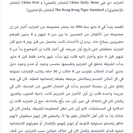
الجرايد دي هي China Daily News (بتتنشر بالصيني) و China Post (بتتنشر
بالإنجليزي) و The Hong Kong Tiger Standard (بتتنشر بالإنجليزي).
القصه بتبدأ في 4 مايو سنة 1956 لما بتنشر مجموعه من الجرايد أخبار عن إن
مجموعه من الأطفال من الجنسين ما بين سن 6 شهور و 8 سنين لقوهم
مضروبين بسلاح حاد. يبدو إن الأحداث كانت بتحصل من قبل يوم 4 مايو لكن
الجرايد متفقتش على تاريخ أول جريمه، في أخبار قالت إن الموضوع بدأ من 3
شهور قبل 4 مايو وأخبار تانيه قالت إنها بدأت شهر واحد فقط قبل 4 مايو.
بدأت الشرطه تحقق في الجرايم وتقسمها بحسب وجود أو عدم وجود دليل
مادي. أعداد الحالات تفاوتت من 8 حالات ل 30 حاله، وكانت الإصابات متنوعه
في كل أماكن الجسم ومكانتش مرتبطه بطبقه إجتماعيه مُعيَّنه. كان في شِبه
إتفاق على إن سلسلة الجرايم بدأت في الشمال الغربي من المدينه، لكن في
جريده واحده قالت إن أول الأخبار عن الجرايم كانت ناحية الجنوب والشرق.
وكمان كان في إختلاف في مين أول حد بلَّغ بالحادثه، مع إن الجرايد قالت إن
الدكاتره في المستشفات كانو أول ناس تنقل المعلومه للشرطه. وكمان كان في
خلاف إذا ما كان أهل الأطفال بلغو ولا لأ، والبعض قال إنهم مبلغوش لأنهم
خافو يتحملو مسئوليه قانونيه أو إنهم يُتهمو بالإهمال أو صورتهم الإجتماعيه
تتشوه قدام المُجتمع. وكمان كان في خلاف حوالين سبب الجرايم، من عُنف