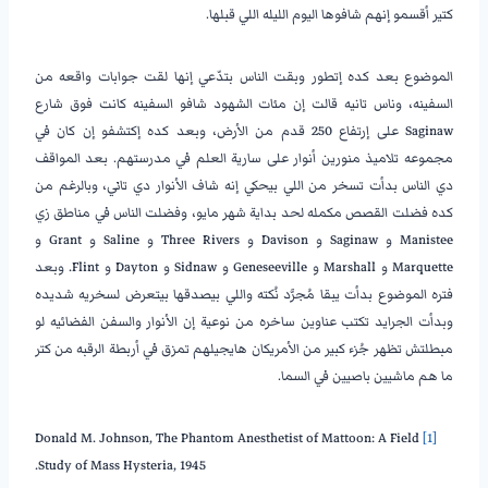
كتير أقسمو إنهم شافوها اليوم الليله اللي قبلها.
الموضوع بعد كده إتطور وبقت الناس بتدّعي إنها لقت جوابات واقعه من
السفينه، وناس تانيه قالت إن مئات الشهود شافو السفينه كانت فوق شارع
Saginaw على إرتفاع 250 قدم من الأرض، وبعد كده إكتشفو إن كان في
مجموعه تلاميذ منورين أنوار على سارية العلم في مدرستهم. بعد المواقف
دي الناس بدأت تسخر من اللي بيحكي إنه شاف الأنوار دي تاني، وبالرغم من
كده فضلت القصص مكمله لحد بداية شهر مايو، وفضلت الناس في مناطق زي
Manistee و Saginaw و Davison و Three Rivers و Saline و Grant و
Marquette و Marshall و Geneseeville و Sidnaw و Dayton و Flint. وبعد
فتره الموضوع بدأت يبقا مُجرَّد نُكته واللي بيصدقها بيتعرض لسخريه شديده
وبدأت الجرايد تكتب عناوين ساخره من نوعية إن الأنوار والسفن الفضائيه لو
مبطلتش تظهر جُزء كبير من الأمريكان هايجيلهم تمزق في أربطة الرقبه من كتر
ما هم ماشيين باصيين في السما.
Donald M. Johnson, The Phantom Anesthetist of Mattoon: A Field
[1]
Study of Mass Hysteria, 1945.