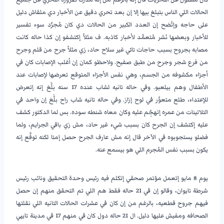
الحالات اللي الناس بتبلغ بيها إلا إن بعد تحري دقيق عن الأخبار دي ملقاش دليل
على حاجه وإتّضح إن العدد الكبير من الحالات دي كان مُجرَّد سوء تفسير
للأخبار وبعضها نَشر مُتعمَّد لأخبار كاذبه. ف مثلاً إكتشفو إن كذا حاله كانت
مصابه بجروح بسبب حاجات تاني غير سلاح حاد، زي مثلاً جرح من قلم وجرح
من فرع شجر وجرح من طبق صفيح. ولاحظو كمان إن أغلب الإصابات كان في
أجزاء مكشوفه من الجسم، وهي نفس الأجزاء المتوقع تعرضها لإصابات عند
الأطفال وهم بيلعبو. وفي حاله تانيه لشاب عنده 17 سنه بلَّغ إنه إتعرض
للإعتداء، طلع متعوَّر في لوح إزاز. وفي حاله تانيه شاب راح بلَّغ إن واحد في
التلاتينات من عمره إتهجِّم عليه وكان معاه شنطه سوده. بس لما الدكتور كشف
عليه إكتشف إن الجرح كان بسبب شيء غير حاد، مش زي باقي الجرايم، ولما
فضلو يستجوبوه في الآخر قال إنه مش عارف الجرح حصل إمتا لكنه توقَّع إنه
يكون بسبب نفس المُجرم اللي هو بيسمع عنه.
يوم 8 مايو إتعمل مؤتمر صحفي إتكلم فيه رئيس وحدة التحقيق ونائب رئيس
شرطة تايوان، وقالو إن في 21 حاله فقط هم اللي تم التحقق منهم إن حصل
فيهم جروح قطعيه، بالرغم من إن كان في عشرات الحالات التانيه اللي نقلتها
الصحافه ومفيش عليها دليل. ال 21 حاله دول كان في منهم 17 في مدينة تايبي