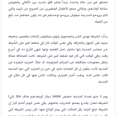
تتحقق غير من حاله واحده. وبدأ ينتشر قلق شديد بين الأهالي بخصوص
سلامة أولادهم، وبالتالي منعو الأطفال الصغيرين من الخروج من البيت واللي
كانو بيروحو المدرسه مبقوش بيروحو لوحدهم غير لما يكون معاهم حد بالغ
من العيله.
بدأت الشرطه تهدي الناس وتنصحهم بإنهم مينقلوش إشاعات وقصص سخيفه
مبنيه على الجهل والخرافه. وفي نفس الوقت كان في ضغط كبير على الشُرطه
من مجلس المدينه إنها تحاول تحل القضيه وإنها تنهي الفَزَع ده في أسرع
وقت. وفي الوقت اللي كان فيه ضغط كبير على الشرطه، كانت الصحافه عماله
بتنقل معلومات متناقضه عن الجرائم المزعومه. ف مثلاً، الجرايد البعيده عن
المدينه كانت بتقول إن كل الضحايا ماتو، في حين إن الجرايد اللي جوا المدينه
قالت عكس كده. وبقت أخبار الجرايم وبلاغات الناس عنها في كل مكان في
المدينه.
يوم 5 مايو عمدة المدينه خصص 10000 دولار (وبعدهم ضاف 250 تاني)
للشرطه عشان يقدرو يعملو التحريات بتاعتهم. وفي نفس اليوم أخدو قرار إن
الشرطه تبلغ النيابه بكل الحالات اللي بيتم الإبلاغ عنها، لكن رئيس الشرطه اللي
كان مسئول عن التحريات قال إنه بالرغم من إنه مُدرك ضرورة التحري عن جميع