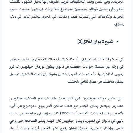
الجريمه. وفي نفس وقت التحقيقات قررت الشرطه إنها تُحيل الشهود للكشف
الطبي. في تحليل دونالد جونسون الموضوع كله نوبات هيستيريا حصلت بسبب
الجرايد والأوصاف اللي إتنشرت فيها، ومكانش في مُجرم بيخدَّر الناس في ولاية
إلينوي.
شبح تايوان القاتل
[2]
زي ما شوفنا حالة هستيريا في أمريكا، هاشوف حاله تانيه من برا الغرب خالص.
في ورقه عن سلسلة حوادث حصلت في تايوان بيقول نورمان جيكوبس إنه قرر
يدرس الظاهره برا المُجتمعات الغربيه عشان يشوف إن كانت الظاهره بتحصل
بشكل مُختلف في سياق ثقافي مُختلف.
على عكس دونالد جونسون اللي قدر يعمل مُقابلات مع الحالات، جيكوبس
مقدرش يتواصل بشكل مُباشر مع الحالات، لكن قدر يتابع الموضوع عن قُرب
لأنه في وقت الحوادث (تحديداً سنة 1956) كان بيدرِّس في جامعه في مدينة
تايبي في تايوان في الصين. وبردو جيكوبس كان مُهتم بتأثير الصحافه على وعي
الناس، وإختار 3 جرايد محليَّه عشان يتابع نشر الأخبار فيهم، وكانت أسماء