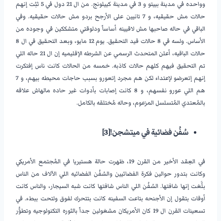
وواحده في مدينة بييتو و 3 في مدينة كييلونج. من ال 21 دول في 5 ثبُت إنهم
حالات مش حقيقيه، و 7 تانيين على الأرجح بردو مش حالات حقيقيه. وفي
الباقي في حاله صاحبها مش لاقيينه أساساً ودلوقتي متشككين في وجوده من
الأساس. ولسه في 8 حالات قيد التحقيق. يوم 12 مايو، وبعد التحقيق في ال 8
حالات الباقيه، أعلن المتحدث الرسمي عن الشرطه الإقليميه إن ال 21 حاله اللي
تم التحقيق فيهم كلهم حالات كاذبه. خمسه من الحالات كانت ناس إفتكرت
إنهم إتعرضو لإعتداء لكن هم مجرد إتعورو بسبب حاجات محيطه بيهم، و 7
هم اللي عورو نفسهم، و 8 كانت إصابات بأدوات غير حاده مالهاش علاقه
بالمُعتدي المُتسلسل المزعوم، وحاله مُختلقه بالكامل.
سُفُن فضائية في ميتشجن!
[3]
في العِقد الأخير من القرن 19، ظهرت حالة هستيريا في المُجتمع الأمريكي
وكانت بتدور حوالين فكرة الفضائيين والسُفُن الفضائيه اللي الآلاف من الناس
بلَّغت إنها شافتها. السُفُن اللي الناس شافتها كانت شبه السيجار، والناس كانت
أوقات بتقول إن الأجنحه بتاعت السفينه كانت بتتحرك لفوق ولتحت ببطء. في
تسعينات القرن ال 19 كان الأمريكان مشغولين جداً بالثوره التكنولوجيه وتطوُّر