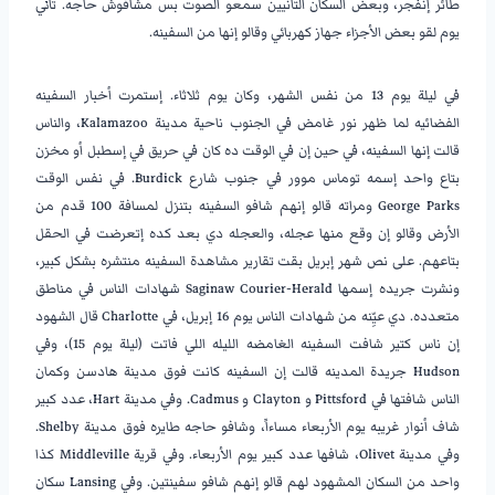
طائر إنفجر، وبعض السكان التانيين سمعو الصوت بس مشافوش حاجه. تاني
يوم لقو بعض الأجزاء جهاز كهربائي وقالو إنها من السفينه.
في ليلة يوم 13 من نفس الشهر، وكان يوم ثلاثاء. إستمرت أخبار السفينه
الفضائيه لما ظهر نور غامض في الجنوب ناحية مدينة Kalamazoo، والناس
قالت إنها السفينه، في حين إن في الوقت ده كان في حريق في إسطبل أو مخزن
بتاع واحد إسمه توماس موور في جنوب شارع Burdick. في نفس الوقت
George Parks ومراته قالو إنهم شافو السفينه بتنزل لمسافة 100 قدم من
الأرض وقالو إن وقع منها عجله، والعجله دي بعد كده إتعرضت في الحقل
بتاعهم. على نص شهر إبريل بقت تقارير مشاهدة السفينه منتشره بشكل كبير،
ونشرت جريده إسمها Saginaw Courier-Herald شهادات الناس في مناطق
متعدده. دي عيِّنه من شهادات الناس يوم 16 إبريل، في Charlotte قال الشهود
إن ناس كتير شافت السفينه الغامضه الليله اللي فاتت (ليلة يوم 15)، وفي
Hudson جريدة المدينه قالت إن السفينه كانت فوق مدينة هادسن وكمان
الناس شافتها في Pittsford و Clayton و Cadmus. وفي مدينة Hart، عدد كبير
شاف أنوار غريبه يوم الأربعاء مساءاً، وشافو حاجه طايره فوق مدينة Shelby.
وفي مدينة Olivet، شافها عدد كبير يوم الأربعاء. وفي قرية Middleville كذا
واحد من السكان المشهود لهم قالو إنهم شافو سفينتين. وفي Lansing سكان