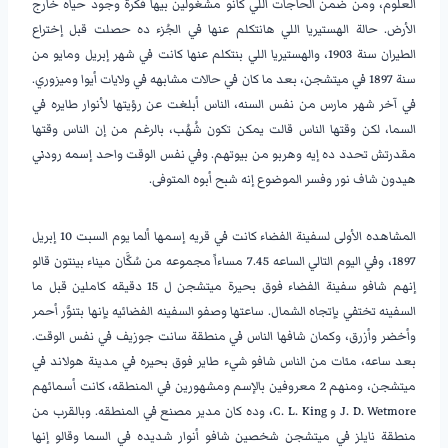
العلوم، ومن ضمن الحاجات اللي كانو مشغولين بيها فكرة وجود حياه خارج
الأرض. حالة الهستيريا اللي هانتكلم عنها في الجُزء ده حصلت قبل إختراع
الطيران سنة 1903، والهستيريا اللي بنتكلم عنها كانت في شهر إبريل ومايو من
سنة 1897 في ميتشجن، بعد ما كان في حالات مشابهه في ولايات أيوا وميزوري.
في آخر شهر مارس من نفس السنه، الناس أبلغت عن رؤيتها لأنوار طايره في
السما، لكن وقتها الناس قالت يمكن تكون شُهُب، بالرغم من إن الناس وقتها
مقدرتش تحدد ده إيه وهربو من بيوتهم. وفي نفس الوقت واحد إسمه رودني
هيدون شاف نور وفسر الموضوع إنه شبح أبوه المتوفى.
المشاهده الأولى لسفينة الفضاء كانت في قريه إسمها ألما يوم السبت 10 إبريل
1897، وفي اليوم التالي الساعه 7.45 مساءاً مجموعه من سُكَّان ميناء بينتون قالو
إنهم شافو سفينة الفضاء فوق بحيرة ميتشجن ل 15 دقيقه كاملين قبل ما
السفينه تختفي بإتجاه الشمال. ساعتها وصفو السفينه الفضائيه بإنها بتنوَّر أحمر
وأخضر وأزرق، وكمان شافها الناس في منطقة سانت جوزيف في نفس الوقت.
بعد ساعه، مئات من الناس شافو شيء طاير فوق بحيره في مدينة هولاند في
ميتشجن، ومنهم 2 معروفين بالإسم ومشهورين في المنطقه، كانت أسمائهم
J. D. Wetmore و C. L. King، وده كان مدير مصنع في المنطقه. وبالقرب من
منطقة نايلز في ميتشجن شخصين شافو أنوار شديده في السما وقالو إنها