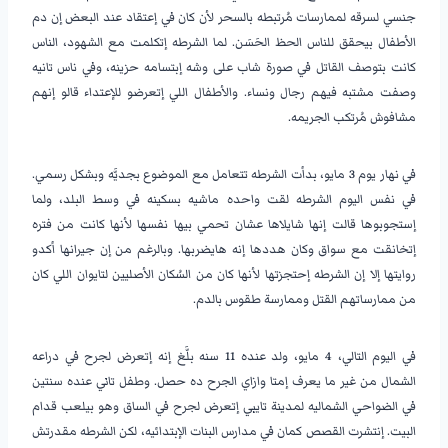
جنسي لسرقه لممارسات مُرتبطه بالسحر لأن كان في إعتقاد عند البعض إن دم
الأطفال بيحقق للناس الحظ الحَسَن. لما الشرطه إتكلمت مع الشهود، الناس
كانت بتوصف القاتل في صورة شاب على وشه إبتسامه حزينه، وفي ناس تانيه
وصفت مشتبه فيهم رجال ونساء. والأطفال اللي إتعرضو للإعتداء قالو إنهم
مشافوش مُرتكب الجريمه.
في نهار يوم 3 مايو، بدأت الشرطه تتعامل مع الموضوع بجديَّه وبشكل رسمي.
في نفس اليوم الشرطه لقت واحده ماشيه بسكينه في وسط البلد، ولما
إستجوبوها قالت إنها شايلاها عشان تحمي بيها نفسها لأنها كانت من فتره
إتخانقت مع سواق وكان هددها إنه هايضربها. وبالرغم من إن جيرانها أكدو
روايتها إلا إن الشرطه إحتجزتها لأنها كان من السُكان الأصليين لتايوان اللي كان
من ممارساتهم القتل وممارسة طقوس بالدم.
في اليوم التالي، 4 مايو، ولد عنده 11 سنه بلَّغ إنه إتعرض لجرح في دراعه
الشمال من غير ما يعرف إمتا وازاي الجرح ده حصل. وطفل تاني عنده سنتين
في الضواحي الشماليه لمدينة تايبي إتعرض لجرح في الساق وهو بيلعب قدام
البيت. إنتشرت القصص كمان في مدارس البنات الإبتدائيه، لكن الشرطه مقدرتش