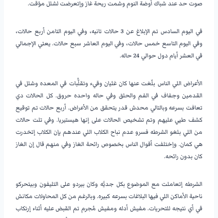
صوت حد عند شباك أوضة النوم وشمت ريحة غاز وإتعرضت لشلل مؤقت.
في اليوم السادس تم الإبلاغ عن 3 حالات تانيه، وفي اليوم التامن أربع حالات،
وفي اليوم التاسع خمس حالات، وفي اليوم العاشر سبع حالات. يعني الإجمالي
في العشر أيام دول حوالي 24 حاله.
الأعراض اللي الناس بلّغت عنها كان غثيان وقيء وتقلُّبات في المعده وشلل في
القدمين وجفاف في الفم والحلق وفي حاله واحده حروق. كل الحالات دي
تعافت بسرعه وبالتالي محدش قدر يتحقق من الأعراض. أربع حالات تم توقيع
كشف طبي عليهم وتم تشخيص الحالات على إنها هيستيريا. وفي تلت حالات
من اللي بلغو الشرطه فسرو عدم نباح الكلاب اللي عندهم بإن الكلاب إتخدرت
هي كمان. وإختلفت أقوال الناس بخصوص رائحة الغاز وفي منهم قال إن الغاز
كان بدون رائحه.
الشرطه إتعاملت مع الموضوع بكل جديَّه وكان بيردو على التليفون وبيتحركو
ناحية الأماكن اللي فيها البلاغات بسرعه كبيره. وبالرغم من كل المحاولات مكانش
في أي نتيجه للتحريات. مفيش أدله ومفيش مُجرم تم القبض عليه أثناء إرتكاب