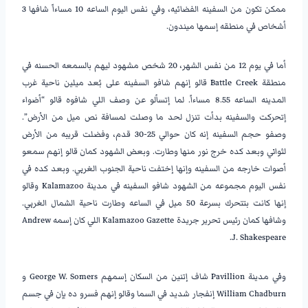
ممكن تكون من السفينه الفضائيه، وفي نفس اليوم الساعه 10 مساءاً شافها 3
أشخاص في منطقه إسمها ميندون.
أما في يوم 12 من نفس الشهر، 20 شخص مشهود ليهم بالسمعه الحسنه في
منطقة Battle Creek قالو إنهم شافو السفينه على بُعد ميلين ناحية غرب
المدينه الساعه 8.55 مساءاً. لما إتسألو عن وصف اللي شافوه قالو “أضواء
إتحركت والسفينه بدأت تنزل لحد ما وصلت لمسافة نص ميل من الأرض”.
وصفو حجم السفينه إنه كان حوالي 25-30 قدم، وفضلت قريبه من الأرض
لثواني وبعد كده خرج نور منها وطارت. وبعض الشهود كمان قالو إنهم سمعو
أصوات خارجه من السفينه وإنها إختفت ناحية الجنوب الغربي. وبعد كده في
نفس اليوم مجموعه من الشهود شافو السفينه في مدينة Kalamazoo وقالو
إنها كانت بتتحرك بسرعة 50 ميل في الساعه وطارت ناحية الشمال الغربي.
وشافها كمان رئيس تحرير جريدة Kalamazoo Gazette اللي كان إسمه Andrew
J. Shakespeare.
وفي مدينة Pavillion شاف إتنين من السكان إسمهم George W. Somers و
William Chadburn إنفجار شديد في السما وقالو إنهم فسرو ده بإن في جسم