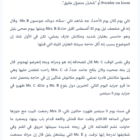
Prowler on loose أو “مُخدِّر متجوِّل طليق”.
تاني يوم (كان يوم الأحد)، جه شاهد تاني -سمَّاه دونالد جونسون Mr. B- وقال
إنه في منتصف ليل يوم 31 أغسطس (قبل حادثة Mrs. B وبنتها بيوم صحى بليل
وهو حاسس بغثيان شديد ومكانش عارف يمشي، لكن في الأول شك إن
الموضوع بسبب إنه أكل حاجه سببتله الغثيان الليله اللي قبلها.
وفي نفس الوقت Mr. C قال للصحافه إنه هو ومراته وبنته إتعرضو لهجوم. قال
إن بنته صحيت وكان بتكح جامد جداً، ف Mrs. C راحت تتطمن عليها وهي
نفسها مكانتش قادره تمشي. لكنهم مكانوش شاكّين إن في حاجه بتحصل لحد
ما قرو جرايد اليوم التالي. الخبرين دول بتوع Mr. B و عائلة Mr. C ظهرو في
جرايد يوم 5 سبتمبر.
في مساء يوم 5 سبتمبر ظهرت حالتين تاني، Mrs. D رجعت البيت مع جوزها
حوالي الساعه 10.30م ولقت حتة قماش واقعه قدام باب بيتها، وبمجرد ما
حاولت تشم القماشه كان في ريحه شديده سببتلها حروق في الفم وفي
شفايفها لدرجة إنها نزفت. و Mr. E اللي بيشتغل بليل قال إن مراته سمعت