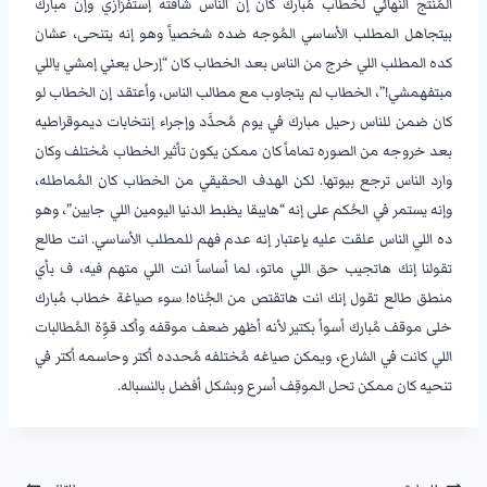
المُنتج النهائي لخطاب مُبارك كان إن الناس شافته إستفزازي وإن مبارك
بيتجاهل المطلب الأساسي المُوجه ضده شخصياً وهو إنه يتنحى، عشان
كده المطلب اللي خرج من الناس بعد الخطاب كان “إرحل يعني إمشي ياللي
مبتفهمشي!”، الخطاب لم يتجاوب مع مطالب الناس، وأعتقد إن الخطاب لو
كان ضمن للناس رحيل مبارك في يوم مُحدَّد وإجراء إنتخابات ديموقراطيه
بعد خروجه من الصوره تماماً كان ممكن يكون تأثير الخطاب مُختلف وكان
وارد الناس ترجع بيوتها. لكن الهدف الحقيقي من الخطاب كان المُماطله،
وإنه يستمر في الحُكم على إنه “هايبقا يظبط الدنيا اليومين اللي جايين”، وهو
ده اللي الناس علقت عليه بإعتبار إنه عدم فهم للمطلب الأساسي. انت طالع
تقولنا إنك هاتجيب حق اللي ماتو، لما أساساً انت اللي متهم فيه، ف بأي
منطق طالع تقول إنك انت هاتقتص من الجُناه! سوء صياغة خطاب مُبارك
خلى موقف مُبارك أسوأ بكتير لأنه أظهر ضعف موقفه وأكد قوِّة المُطالبات
اللي كانت في الشارع، ويمكن صياغه مُختلفه مُحدده أكتر وحاسمه أكتر في
تنحيه كان ممكن تحل الموقِف أسرع وبشكل أفضل بالنسباله.