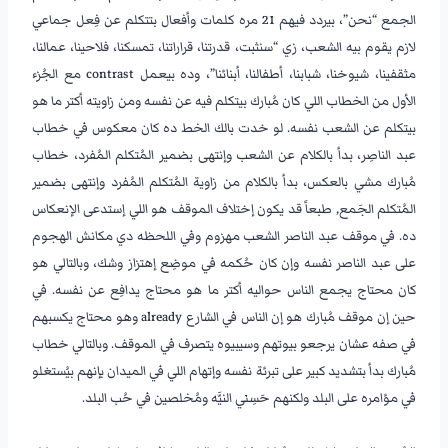
الجمع “نحن”، بيردد فيهم 21 مره كلمات وأفعال بتتكلم عن فِعل جماعي
لازم يقوم بيه الشعب، زي “سنثبت، قدرتنا، قراراتنا، تمسكنا، فلاحينا، عمالنا،
مثقفينا، شيوخنا، شبابنا، أطفالنا، أبنائنا”، وده بيعمل contrast مع الجُزء
الأول من الخطاب اللي كان مُبارك بيتكلم فيه عن نفسه ومن زاويته أكتر ما هو
بيتكلم عن الشعب نفسه. لو خدت بالك الخط ده كان معكوس في خطاب
عبد الناصِر، بدأ بالكلام عن الشعب وإنتهى بضمير المُتكلم المُفرد، خطاب
مُبارك مشي بالعكس، بدأ بالكلام من زاوية المُتكلم المُفرد وإنتهى بضمير
المُتكلم الجَمع, طبعاً قد يكون إختلاف الموقف هو اللي إستدعى الإنعكاس
ده. في موقف عبد الناصر الشعب مهزوم وفي اللحظه دي مكانش الهجوم
على عبد الناصر نفسه وإن كان حُكمه في موضِع إهتزاز وشك، وبالتالي هو
كان محتاج يجمع الناس حواليه أكتر ما هو محتاج يدافِع عن نفسه. في
حين إن موقف مُبارك هو إن الناس في الشارع already وهو محتاج يكسبهم
في صفه عشان يرجعو بيوتهم وسيبيوه يتصرف في الموقف. وبالتالي خطاب
مُبارك بدأ بتشديد كبير على تبرئة نفسه وإتهام اللي في الميدان بإنهم بيُستغلو
في مؤامره على البلد ولكنهم حَسِني النيَّه ومُخلصين في حُب البلد.
–