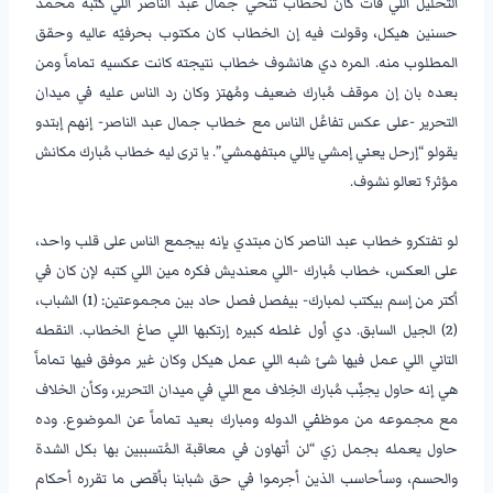
التحليل اللي فات كان لخطاب تنحي جمال عبد الناصر اللي كتبه محمد
حسنين هيكل، وقولت فيه إن الخطاب كان مكتوب بحرفيّه عاليه وحقق
المطلوب منه. المره دي هانشوف خطاب نتيجته كانت عكسيه تماماً ومن
بعده بان إن موقف مُبارك ضعيف ومُهتز وكان رد الناس عليه في ميدان
التحرير -على عكس تفاعُل الناس مع خطاب جمال عبد الناصر- إنهم إبتدو
يقولو “إرحل يعني إمشي ياللي مبتفهمشي”. يا ترى ليه خطاب مُبارك مكانش
مؤثر؟ تعالو نشوف.
–
لو تفتكرو خطاب عبد الناصر كان مبتدي بإنه بيجمع الناس على قلب واحد،
على العكس، خطاب مُبارك -اللي معنديش فكره مين اللي كتبه لإن كان في
أكتر من إسم بيكتب لمبارك- بيفصل فصل حاد بين مجموعتين: (1) الشباب،
(2) الجيل السابق. دي أول غلطه كبيره إرتكبها اللي صاغ الخطاب. النقطه
التاني اللي عمل فيها شئ شبه اللي عمل هيكل وكان غير موفق فيها تماماً
هي إنه حاول يجنِّب مُبارك الخِلاف مع اللي في ميدان التحرير، وكأن الخلاف
مع مجموعه من موظفي الدوله ومبارك بعيد تماماً عن الموضوع. وده
حاول يعمله بجمل زي “لن أتهاون في معاقبة المُتسببين بها بكل الشدة
والحسم، وسأحاسب الذين أجرموا في حق شبابنا بأقصى ما تقرره أحكام