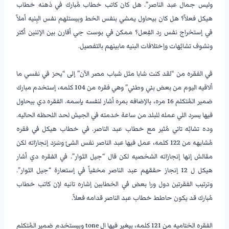
وليس جمال عبد الناصر”. هل كان كاتب خطاب مُبارك في ذهنه خطاب
هيكل فعلاً؟ هل كان بيحاول يمشي بنفس الخط وبيستلهم نفس البِنيه أملاً
في إستخراج نفس رد الفِعل؟ ممكن في بوست جي أقارن بين الإتنين أكتر
ونشوف تشابُهات وإختلافات البنيه مابينهم بالتفصيل.
–
في الفقره من “لقد كنت شابا مثل شباب مصر الآن” إلى “يحز في نفسي ما
ألاقيه اليوم من بعض بني وطني” وهي فقره من 104 كلمه، إستخدم مبارك
ضمير المُتكلم 16 مره، بالإضافه بمره أشار لنفسه بإسمه. الفقره دي بيحاول
فيها يسرد اللي عمله للبلد من ساعة خدمته في الجيش لحد اللحظه الحاليه.
وده تشابُه تاني مُثير مع خطاب عبد الناصر. في خطاب هيكل في فقره
مُشابهه من 122 كلمه، عمل فيها عبد الناصر نفس الشئ وسَرَد إنجازاته لكن
مقالش إنها إنجازاته الشخصيه لكن قال “جيل الثوار”. في الفقره دي أشار
هيكل ل 12 إنجاز حققهم عبد الناصر مخفياً في إستعارة “جيل الثوار”.
وترتيب الفقرتين دول ورا بعض في الخطابين إشاره تانيه لإن كاتب خطاب
مُبارك قد يكون حاطط خطاب عبد الناصر قدامه فعلاً.
–
الفقره الختاميه من 121 كلمه، بيغير فيها ال tone وبيستخدم ضمير المُتكلم