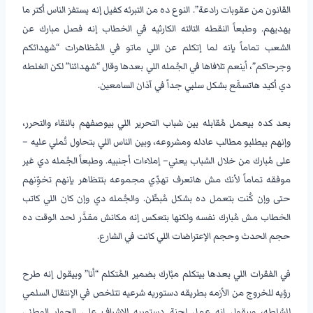
القانون من عقوبات رادعة”. النوع ده من التبرئه كفيل إنه يستفز الناس أكتر ما
يهديهم. وطبعاً النقطه التالته الكارثيه في الخطاب إنه فصل مبارك عن
الشعب تماماً بإنه لما إتكلم عن اللي ماتو في المُظاهرات “شهدائكم
وجرحاكم”، أينعم تلافاها في الجُمله اللي بعدها وقال “شهدائنا” لكن الغلطه
دي أكيد هاتسمَّع بشكل سلبي جداً في آذان السامعين.
–
بعد كده بيعمل مُقابله بين شباب التحرير اللي بيوصفهم بالنقاء والتحرر،
وإنهم بيطلبو مطالب عادله ومشروعه، وبين الناس اللي بتحاول تُملي عليه –
على مُبارك من خلال الشباب يعني– إملاءات أجنبيه. وطبعاً الجُمله دي غير
موفقه تماماً لأنك مش هاتعرف تهدِّي مجموعه بتتظاهر بإنهم تخوِّنهم
حتى وإن كُنت بتعمل ده بشكل مُبطَّن. والجُمله دي وإن كان اللي كاتب
الخطاب مش مُبارك نفسه ولكنها بتعكس إنه مكانش مقدَّر لحد الوقت ده
حجم الحدث وحجم الإعتراضات اللي كانت في الشارع.
–
في الفقرات اللي بعدها بيتكلم مبُارك بضمير المُتكلم “أنا” وبيقول إنه طرح
رؤيه للخروج من الأزمه بطريقه دستوريه شرعيه تتلخص في الإنتقال السلمي
للسُلطه، وبيقول إنه عمل لجنة دستوريه للإشراف على الحوار الوطني