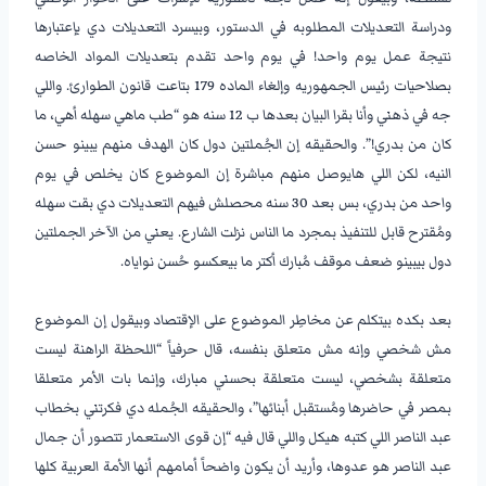
ودراسة التعديلات المطلوبه في الدستور، وبيسرد التعديلات دي بإعتبارها
نتيجة عمل يوم واحد! في يوم واحد تقدم بتعديلات المواد الخاصه
بصلاحيات رئيس الجمهوريه وإلغاء الماده 179 بتاعت قانون الطوارئ. واللي
جه في ذهني وأنا بقرا البيان بعدها ب 12 سنه هو “طب ماهي سهله أهي، ما
كان من بدري!”. والحقيقه إن الجُملتين دول كان الهدف منهم يبينو حسن
النيه، لكن اللي هايوصل منهم مباشرة إن الموضوع كان يخلص في يوم
واحد من بدري، بس بعد 30 سنه محصلش فيهم التعديلات دي بقت سهله
ومُقترح قابل للتنفيذ بمجرد ما الناس نزلت الشارع. يعني من الآخر الجملتين
دول بيبينو ضعف موقف مُبارك أكتر ما بيعكسو حُسن نواياه.
–
بعد بكده بيتكلم عن مخاطِر الموضوع على الإقتصاد وبيقول إن الموضوع
مش شخصي وإنه مش متعلق بنفسه، قال حرفياً “اللحظة الراهنة ليست
متعلقة بشخصي، ليست متعلقة بحسني مبارك، وإنما بات الأمر متعلقا
بمصر في حاضرها ومُستقبل أبنائها”، والحقيقه الجُمله دي فكرتني بخطاب
عبد الناصر اللي كتبه هيكل واللي قال فيه “إن قوى الاستعمار تتصور أن جمال
عبد الناصر هو عدوها، وأريد أن يكون واضحاً أمامهم أنها الأمة العربية كلها