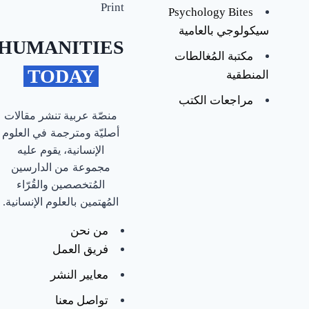
Print
Psychology Bites
MA in
سيكولوجي بالعامية
Applied
HUMANITIES
Linguistics
مكتبة المُغالطات
and TESOL,
‎ TODAY ‎
المنطقية
Portsmouth
University,
مراجعات الكتب
United
منصّة عربية تنشر مقالات
Kingdom.
أصليّة ومترجمة في العلوم
His current
الإنسانية، يقوم عليه
research
مجموعة من الدارسين
areas are
المُتخصصين والقُرّاء
Critical
المُهتمين بالعلوم الإنسانية.
Discourse
Analysis,
من نحن
Gender
فريق العمل
Relations,
Religious
معايير النشر
Literature,
and
تواصل معنا