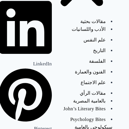
ل
ش
مقالات بحثية
ا
الأدب واللسانيات
ي
علم النفس
ا
التاريخ
ل
الفلسفة
LinkedIn
ل
الفنون والعمارة
ي
علم الاجتماع
غ
مقالات الرأي
بالعامية المصرية
يَّ
John’s Literary Bites
ر
Psychology Bites
ت
سيكولوجي بالعامية
Pinterest