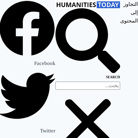
التجاوز
إلى
المحتوى
John's
Literary
Bites
ك
Facebook
و
SEARCH
ب
ا
ي
ة
ا
Twitter