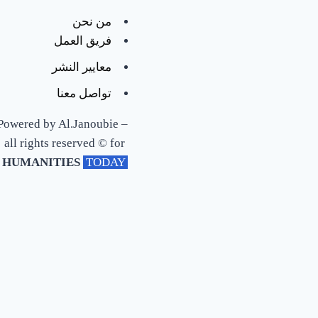
Hermeneutics
من نحن
فريق العمل
تخيل
معايير النشر
إنك
تواصل معنا
بتنكش
في
Powered by Al.Janoubie –
ورق
all rights reserved © for
جدك
HUMANITIES
‎ TODAY ‎
ف
لقيت
ورقه
مكتوب
فيها
إنه
في
يوم